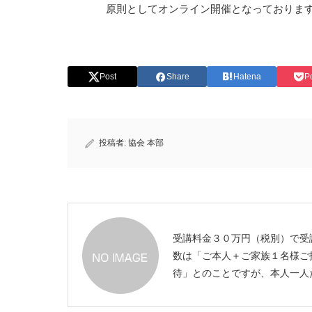
原則としてオンライン開催となっておりま
Post
Share
Hatena
P
投稿者:
協会 本部
受講料金３０万円（税別）で受
数は「ご本人＋ご家族１名様ご
待」とのことですが、本人一人
で参加する場合には１５万円（
別）になりますでしょうか？